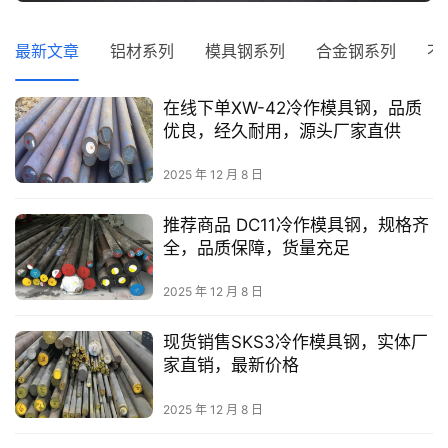
页
最新文章
铝材系列
模具钢系列
合金钢系列
不
铝
材
在线下单XW-42冷作模具钢，品质
系
优良，经久耐用，源头厂家直供
列
2025 年 12 月 8 日
模
具
推荐商品 DC11冷作模具钢，规格齐
钢
全，品质保障，货量充足
系
列
2025 年 12 月 8 日
登录
注册
合
现货销售SKS3冷作模具钢，实体厂
金
家直销，最新价格
钢
2025 年 12 月 8 日
系
列