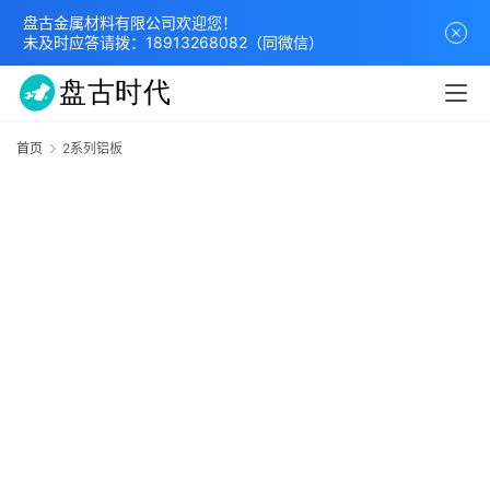
盘古金属材料有限公司欢迎您！
未及时应答请拨：
18913268082
（同微信）
首页
2系列铝板
2
首
页