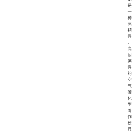
是
一
种
高
韧
性
、
高
耐
磨
性
的
空
气
硬
化
型
冷
作
模
具