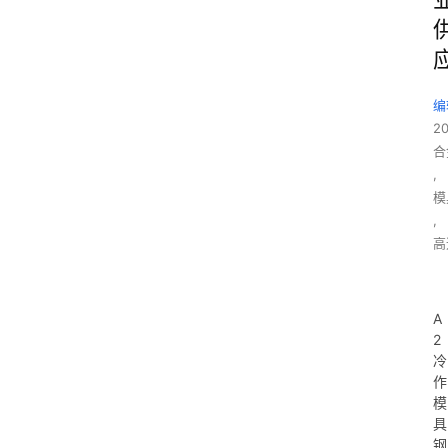
编
2
合
,
模
,
高
A
2
冷
作
模
具
钢