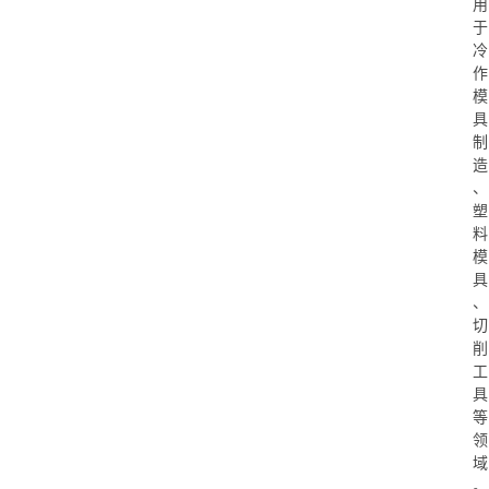
用
于
冷
作
模
具
制
造
、
塑
料
模
具
、
切
削
工
具
等
领
域
。