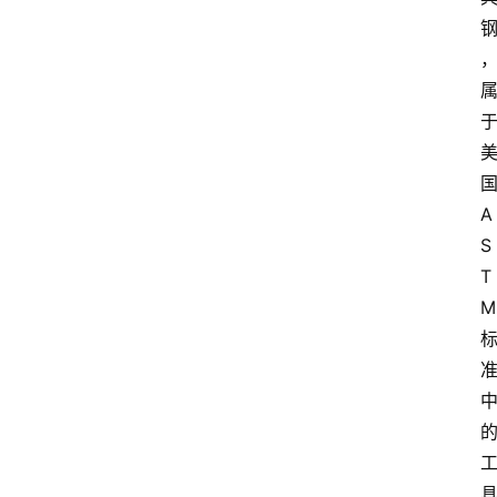
A
S
T
M