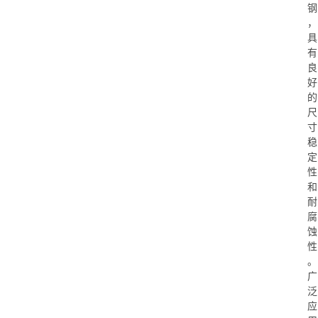
钢
，
具
有
良
好
的
尺
寸
稳
定
性
和
耐
腐
蚀
性
。
广
泛
应