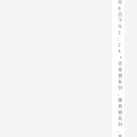
月
8
日
下
午
2
:
2
4
•
合
金
钢
系
列
,
模
具
钢
系
列
,
高