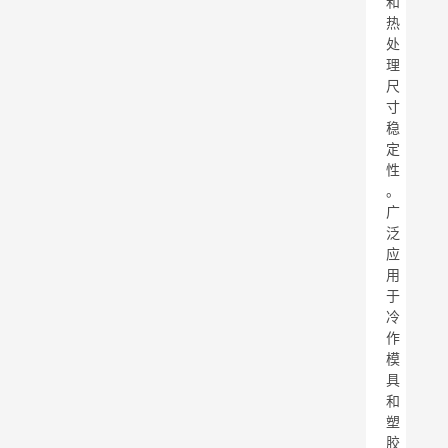
和
热
处
理
尺
寸
稳
定
性
。
广
泛
应
用
于
冷
作
模
具
和
塑
胶