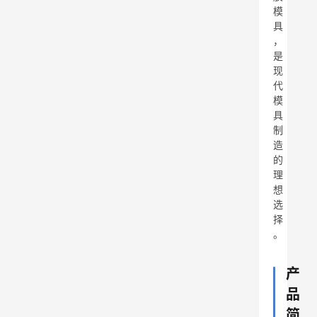
模
具
，
是
现
代
模
具
制
造
的
理
想
选
择
。
产
品
简