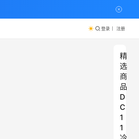
登录
注册
精
选
商
品
D
C
1
1
冷