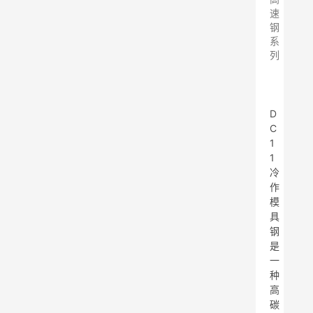
速
钢
系
列
D
C
1
1
冷
作
模
具
钢
是
一
种
高
碳