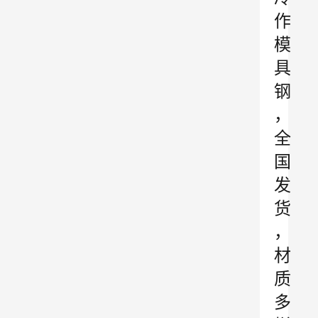
作
模
具
钢
，
全
国
发
货
，
材
质
多