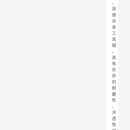
、
高
铬
合
金
工
具
钢
，
具
有
优
异
的
耐
磨
性
、
淬
透
性