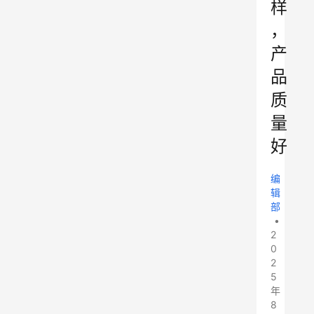
样
，
产
品
质
量
好
编
辑
部
•
2
0
2
5
年
8