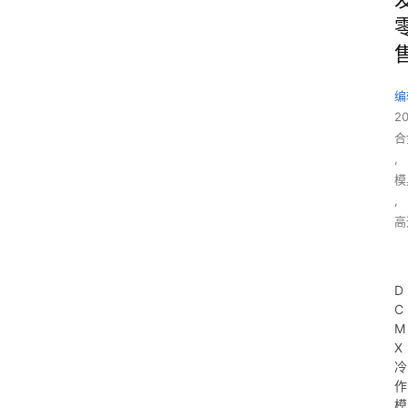
编
2
合
,
模
,
高
D
C
M
X
冷
作
模