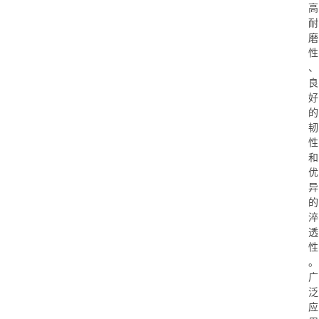
高
耐
磨
性
、
良
好
的
韧
性
和
优
异
的
淬
透
性
。
广
泛
应