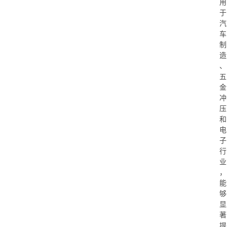
用
于
汽
车
制
造
、
五
金
冲
压
和
电
子
行
业
，
能
够
显
著
提