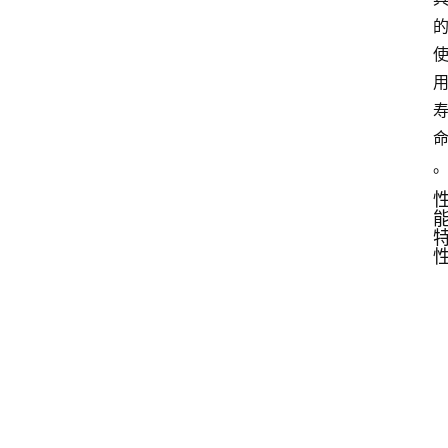
钢
系
列
登录
注册
合
金
钢
系
列
不
锈
钢
系
列