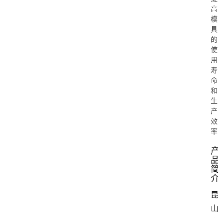
高
模
具
的
使
用
寿
命
和
生
产
效
率