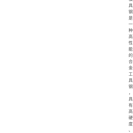
具
钢
是
一
种
高
性
能
的
合
金
工
具
钢
，
具
有
高
硬
度
、