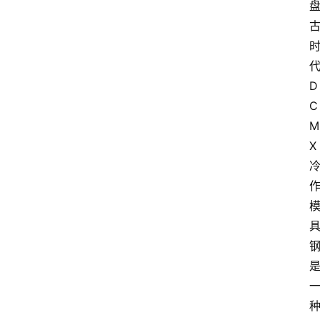
D
C
M
X