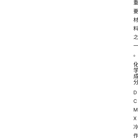
D
C
M
X