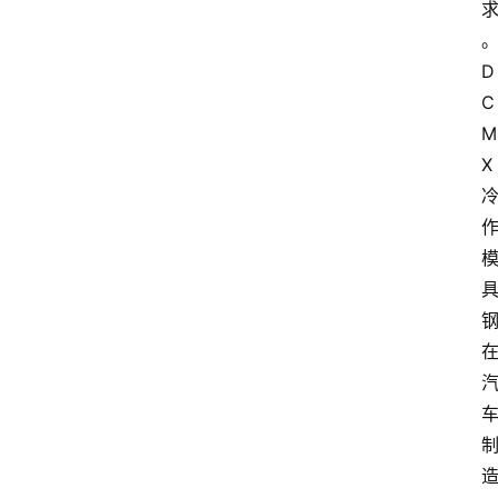
D
C
M
X