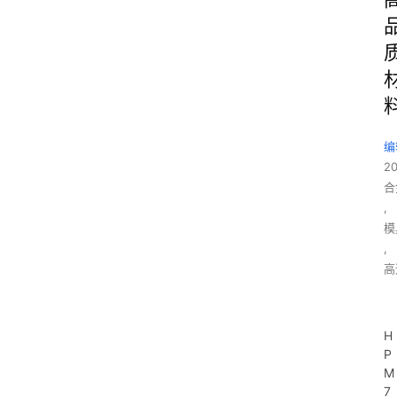
编
2
合
,
模
,
高
H
P
M
7