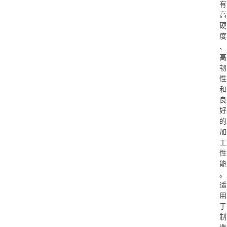
有
高
硬
度
、
高
韧
性
和
良
好
的
加
工
性
能
。
适
用
于
制