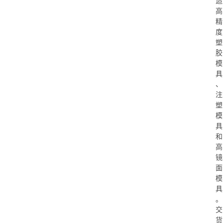
造
高
精
度
塑
胶
模
具
、
注
塑
模
具
和
高
镜
面
模
具
。
交
货