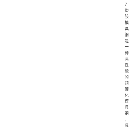
7
塑
胶
模
具
钢
是
一
种
高
性
能
的
预
硬
化
模
具
钢
，
具