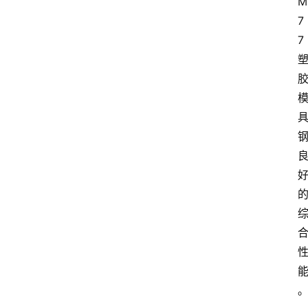
M
7
7