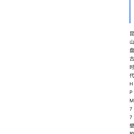
H
P
M
7
7