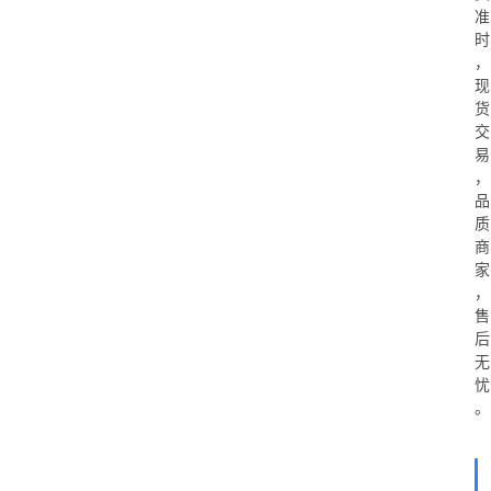
准
时
，
现
货
交
易
，
品
质
商
家
，
售
后
无
忧
。