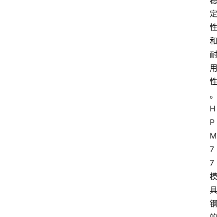
H
P
M
7
7