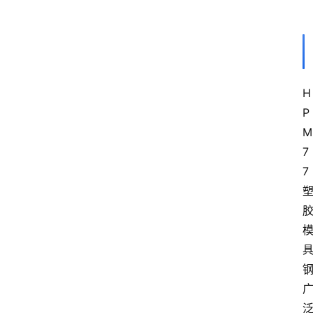
H
P
M
7
7