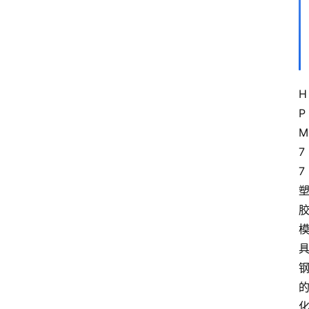
H
P
M
7
7