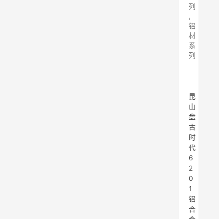
列
,
铝
材
系
列
昆
山
盘
古
时
代
6
2
0
1
铝
合