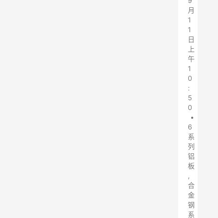
9
月
1
1
日
上
午
1
0
:
5
0
•
6
系
列
铝
板
,
合
金
钢
系