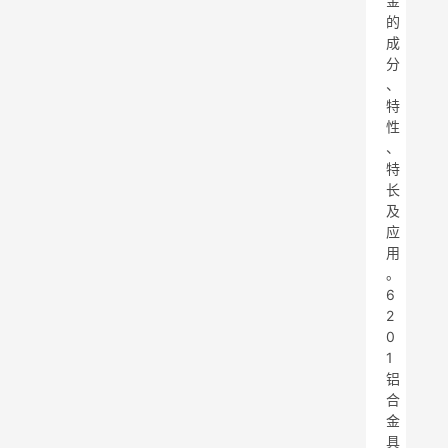
金
的
成
分
、
特
性
、
特
长
及
应
用
。
6
2
0
1
铝
合
金
具