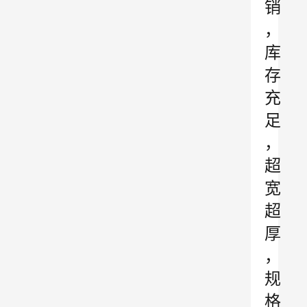
销
，
库
存
充
足
，
超
宽
超
厚
，
规
格