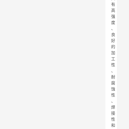
有
高
强
度
、
良
好
的
加
工
性
、
耐
腐
蚀
性
、
焊
接
性
和