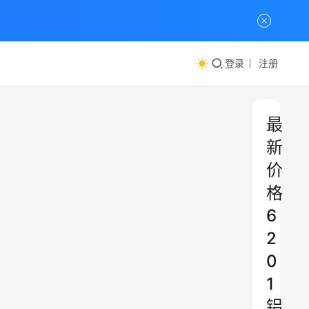
登录
注册
最
新
价
格
6
2
0
1
铝