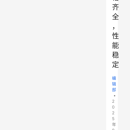
齐
全
，
性
能
稳
定
编
辑
部
•
2
0
2
5
年