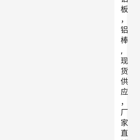
板
，
铝
棒
,
现
货
供
应
，
厂
家
直