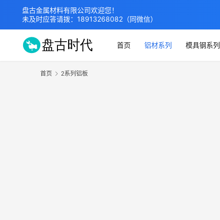
盘古金属材料有限公司欢迎您！
未及时应答请拨：
18913268082
（同微信）
首页
铝材系列
模具钢系列
首页
2系列铝板