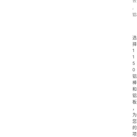
合
,
铝
选
择
1
1
5
0
铝
棒
和
铝
板
，
为
您
的
项