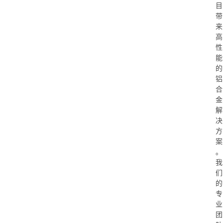
目
带
来
高
性
能
的
铝
合
金
解
决
方
案
。
我
们
的
专
业
团