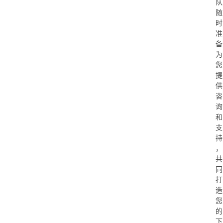
队
随
时
准
备
为
您
提
供
咨
询
和
支
持
，
共
同
打
造
您
的
下