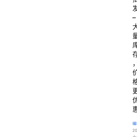
–
编
2