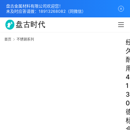
盘古金属材料有限公司欢迎您！
未及时应答请拨：
18913268082
（同微信）
首页
不锈钢系列
4
1
3
0