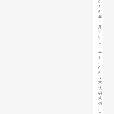
0
2
5
年
2
月
1
9
日
下
午
3
:
0
5
•
不
锈
钢
系
列
,
合