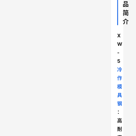
品
简
介
X
W
-
5
冷
作
模
具
钢
：
高
耐