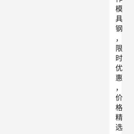
模
具
钢
，
限
时
优
惠
，
价
格
精
选