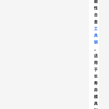
磨
性
合
金
工
具
钢
，
适
用
于
长
寿
命
模
具