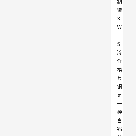
制
造
X
W
-
5
冷
作
模
具
钢
是
一
种
含
钨