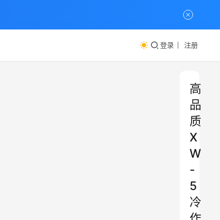
登录
注册
高
品
质
X
W
-
5
冷
作