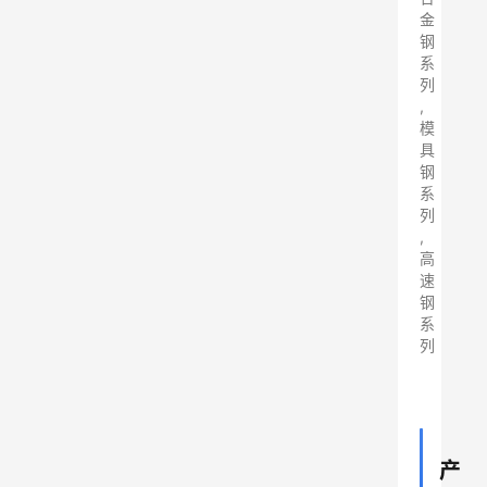
金
钢
系
列
,
模
具
钢
系
列
,
高
速
钢
系
列
产