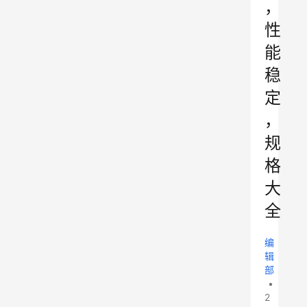
，
性
能
稳
定
，
规
格
大
全
编
辑
部
•
2