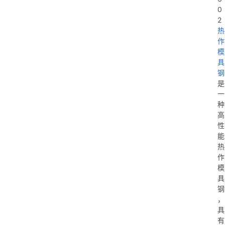
0
2
热
作
模
具
钢
是
一
种
高
性
能
热
作
模
具
钢
，
具
有