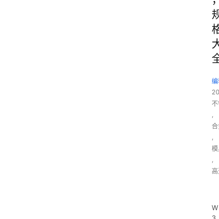
编
2
不
,
合
,
模
,
高
W
3