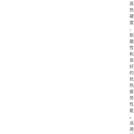
高
热
硬
度
、
耐
磨
性
和
良
好
的
抗
热
疲
劳
性
能
。
适
用