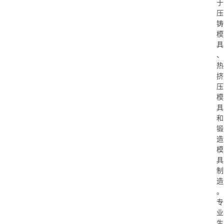
于
压
铸
模
具
、
热
挤
压
模
具
和
锻
造
模
具
制
造
。
专
业
生