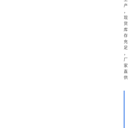
产
，
现
货
库
存
充
足
，
厂
家
直
供