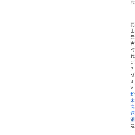
高
昆
山
盘
古
时
代
C
P
M
3
V
粉
末
高
速
钢
是
一