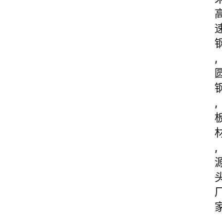
,
,
,