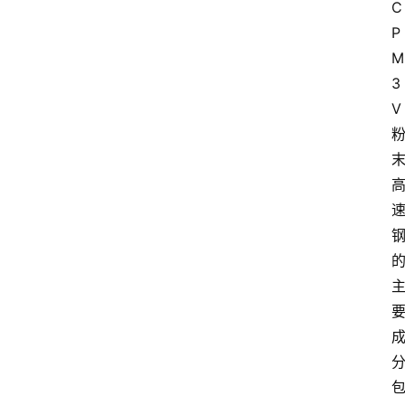
C
P
M
3
V