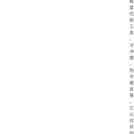
精
度
切
削
工
具
、
冷
冲
模
、
热
作
模
具
等
。
它
以
优
异
的