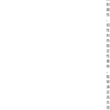
耐
磨
性
、
韧
性
和
热
稳
定
性
著
称
，
能
够
满
足
高
负
荷