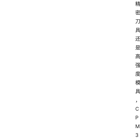
C
P
M
3