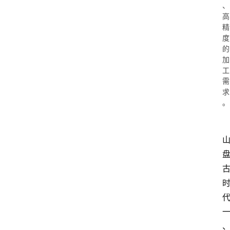
、
高
精
度
的
加
工
需
求
。