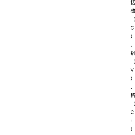
C
V
C
r