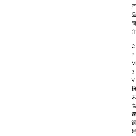
C
P
M
3
V