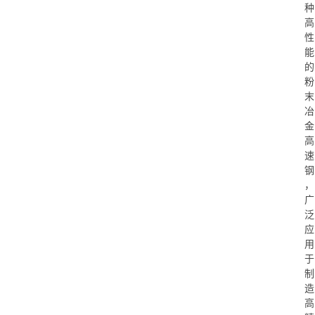
种
高
性
能
的
粉
末
冶
金
高
速
钢
，
广
泛
应
用
于
制
造
高