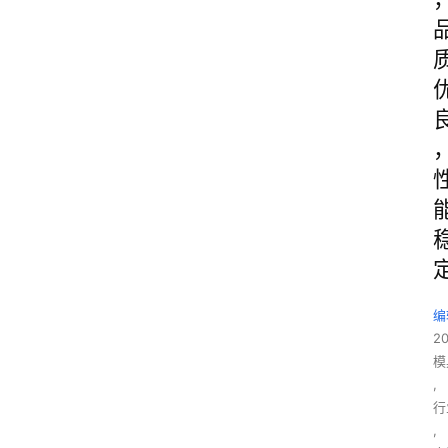
编
2
模
,
行
,