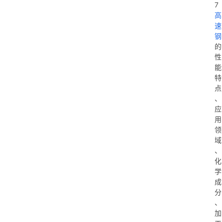
7
高
速
钢
的
性
能
特
点
、
应
用
领
域
、
化
学
成
分
、
加