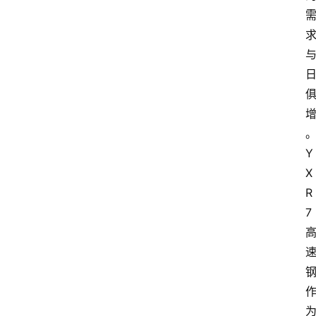
Y
X
R
7