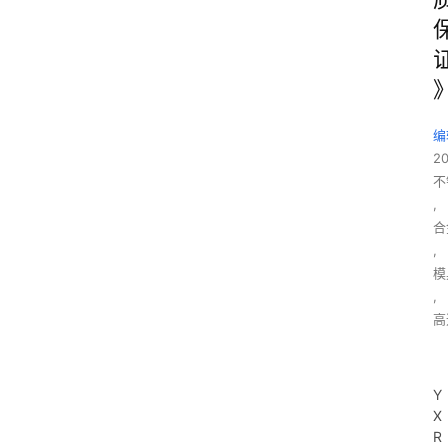
编
2
不
,
合
,
模
,
高
Y
X
R