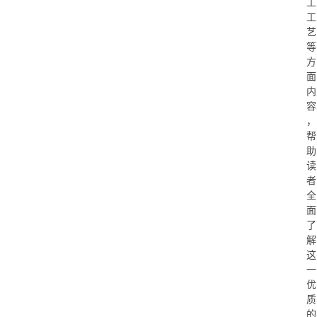
工
工
艺
等
方
面
内
容
，
帮
助
读
者
全
面
了
解
这
一
优
质
的