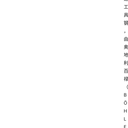
B
Ö
H
L
E