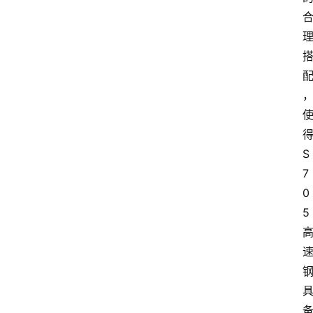
首
页
S
7
铝
0
材
5
系
列
模
具