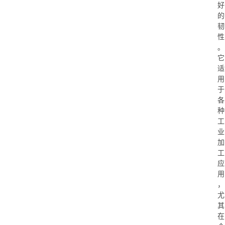
好
的
韧
性
。
它
适
用
于
各
种
工
业
加
工
应
用
，
尤
其
在