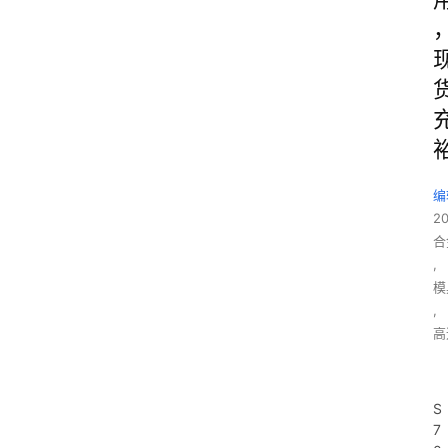
编
2
合
,
模
,
高
S
7