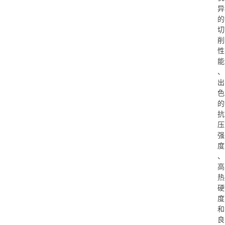
异
的
切
削
性
能
、
出
色
的
抗
压
强
度
、
高
热
硬
度
和
良