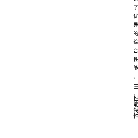
钢
系
列
登录
注册
合
金
钢
系
列
不
锈
钢
系
列