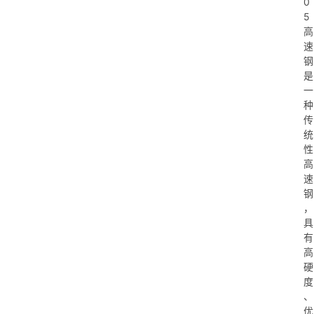
0
5
高
速
钢
是
一
种
传
统
性
高
速
钢
，
具
有
高
硬
度
、
优